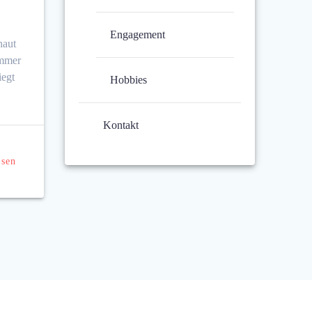
Engagement
haut
immer
iegt
Hobbies
Kontakt
esen
© 2026 Stefan Kosker