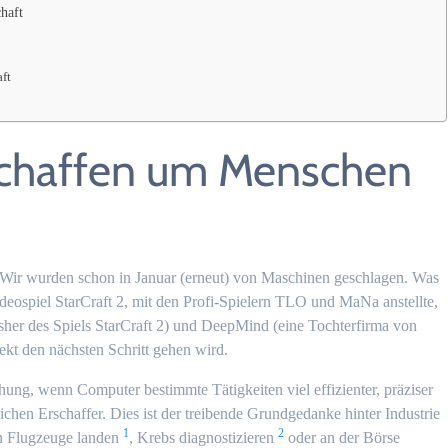
haft
ft
schaffen um Menschen
 Wir wurden schon in Januar (erneut) von Maschinen geschlagen. Was
Videospiel StarCraft 2, mit den Profi-Spielern TLO und MaNa anstellte,
isher des Spiels StarCraft 2) und DeepMind (eine Tochterfirma von
ekt den nächsten Schritt gehen wird.
ung, wenn Computer bestimmte Tätigkeiten viel effizienter, präziser
ichen Erschaffer. Dies ist der treibende Grundgedanke hinter Industrie
1
2
n Flugzeuge landen
, Krebs diagnostizieren
oder an der Börse