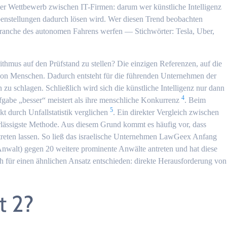
ender Wettbewerb zwischen IT-Firmen: darum wer künstliche Intelligenz
enstellungen dadurch lösen wird. Wer diesen Trend beobachten
Branche des autonomen Fahrens werfen — Stichwörter: Tesla, Uber,
rithmus auf den Prüfstand zu stellen? Die einzigen Referenzen, auf die
von Menschen. Dadurch entsteht für die führenden Unternehmen der
 zu schlagen. Schließlich wird sich die künstliche Intelligenz nur dann
4
fgabe „besser“ meistert als ihre menschliche Konkurrenz
. Beim
5
t durch Unfallstatistik verglichen
. Ein direkter Vergleich zwischen
lässigste Methode. Aus diesem Grund kommt es häufig vor, dass
reten lassen. So ließ das israelische Unternehmen LawGeex Anfang
Anwalt) gegen 20 weitere prominente Anwälte antreten und hat diese
h für einen ähnlichen Ansatz entschieden: direkte Herausforderung von
t 2?