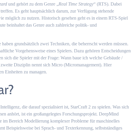
zard
und gehört zu dem Genre „
Real Time Strategy
“ (RTS). Dabei
 treffen. Es geht hauptsächlich darum, zur Verfügung stehende
ie möglich zu nutzen. Historisch gesehen geht es in einem RTS-Spiel
e beinhaltet das Genre auch zahlreiche politik- und
ele haben grundsätzlich zwei Techniken, die beherrscht werden müssen.
aftliche Vorgehensweise eines Spielers. Dazu gehören Entscheidungen
en sich die Spieler mit der Frage: Wann baue ich welche Gebäude /
 zweite Disziplin nennt sich Micro (Micromanagement). Hier
lnen Einheiten zu managen.
ar?
elligenz, die darauf spezialisiert ist, StarCraft 2 zu spielen. Was sich
nen anhört, ist ein großangelegtes Forschungsprojekt. DeepMind
sse im Bereich Modellierung komplexer Probleme für maschinelles
t Beispielsweise bei Sprach- und Texterkennung, selbstständiges