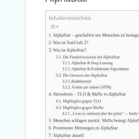
Inhaltsverzeichnis
AlphaStar – geschaffen um Menschen zu besiege
Was ist StarCraft 2?
Was ist AlphaStar?
Die Funktionsweise der AlphaStar
AlphaStar & Deep Learning
AlphaStar & Evolutionäre Algorithmus
Die Grenzen der AlphaStar
Reaktionszeit
Actions per minute (APM)
Showdown – TLO & MaNa vs AlphaStar
Highlights gegen TLO
Highlights gegen MaNa
„I was so confused after the pylon“ — fünfte 
Menschen schlagen zurück: MaNa besiegt Alpha
Prominente Meinungen zu AlphaStar
AlphaStar aktuell